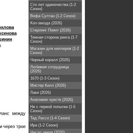
Сто лет одиночества (1-2
Сезон)
Вефа Султан (1-2 Сезон)
Коп-звезда (2026)
охлова
Стерлинг Поинт (2026)
ксенова
Темная сторона ринга (1-7
шинин
Сезон)
а
Магазин для киллеров (1-2
Сезон)
Черный коралл (2026)
Любимая сотрудница
(2026)
1670 (1-3 Сезон)
Мистер Килл (2026)
Лаки (2026)
Анатомия чувств (2026)
Не с первой попытки (1-5
Сезон)
аланс между
Тед Лассо (1-4 Сезон)
Ира (1-2 Сезон)
и через трое
Число зверя (2026)