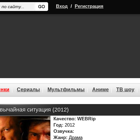
Вход
/
Регистрация
нки
Сериалы
Мультфильмы
Аниме
ТВ шоу
вычайная ситуация (2012)
Качество:
WEBRip
Год:
2012
Озвучка:
Жанр:
Драма