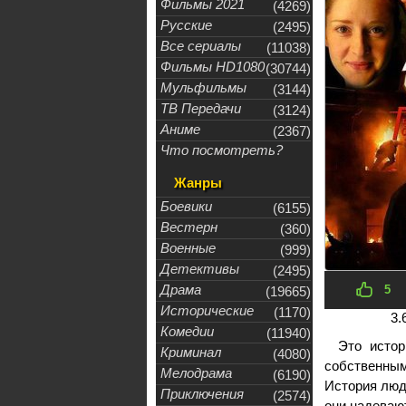
Фильмы 2021
(4269)
Русские
(2495)
Все сериалы
(11038)
Фильмы HD1080
(30744)
Мульфильмы
(3144)
ТВ Передачи
(3124)
Аниме
(2367)
Что посмотреть?
Жанры
Боевики
(6155)
Вестерн
(360)
Военные
(999)
Детективы
(2495)
Драма
5
(19665)
Исторические
(1170)
3.
Комедии
(11940)
Это истор
Криминал
(4080)
собственным
Мелодрама
(6190)
История люде
Приключения
(2574)
они надевают