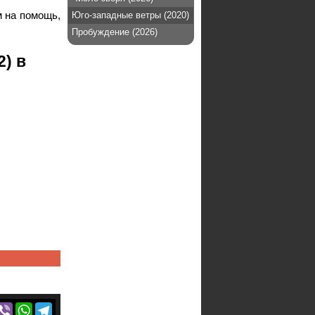
м на помощь,
Юго-западные ветры (2020)
Пробуждение (2026)
) в
r
acebook
Viber
WhatsApp
Telegram