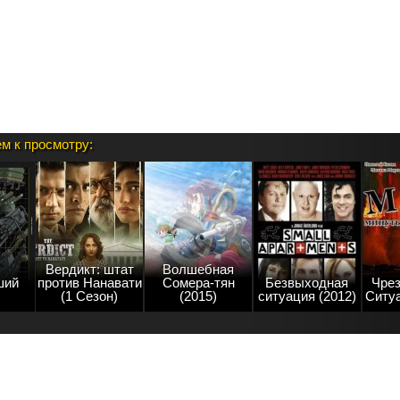
м к просмотру:
Вердикт: штат
Волшебная
ший
против Нанавати
Сомера-тян
Безвыходная
Чре
(1 Сезон)
(2015)
ситуация (2012)
Ситуа