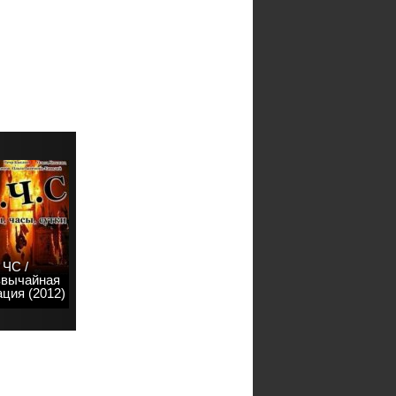
ЧС /
звычайная
ция (2012)