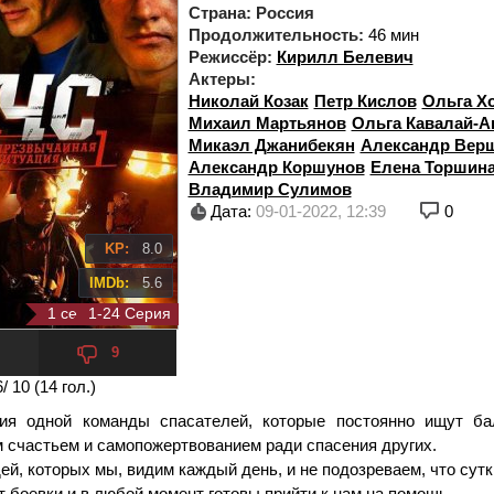
Страна:
Россия
Продолжительность:
46 мин
Режиссёр:
Кирилл Белевич
Актеры:
Николай Козак
Петр Кислов
Ольга Х
Михаил Мартьянов
Ольга Кавалай-А
Микаэл Джанибекян
Александр Вер
Александр Коршунов
Елена Торшин
Владимир Сулимов
Дата:
09-01-2022, 12:39
0
KP:
8.0
IMDb:
5.6
1 сезон 24 серия
1-24 Серия
9
6
/ 10 (
14
гол.)
ия одной команды спасателей, которые постоянно ищут б
 счастьем и самопожертвованием ради спасения других.
й, которых мы, видим каждый день, и не подозреваем, что сутк
 боевки и в любой момент готовы прийти к нам на помощь.