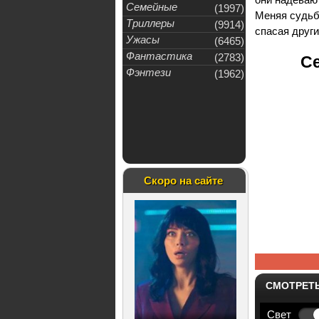
Семейные
(1997)
Меняя судьбы
Триллеры
(9914)
спасая други
Ужасы
(6465)
Фантастика
(2783)
Се
Фэнтези
(1962)
Скоро на сайте
СМОТРЕТ
Свет