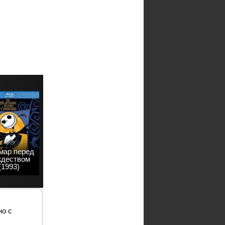
мар перед
ждеством
(1993)
но с