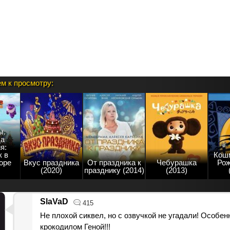
м к просмотру:
ы.
а
я:
к в
Кош
оре
Вкус праздника
От праздника к
Чебурашка
Ро
(2020)
празднику (2014)
(2013)
SlaVaD
415
Не плохой сиквел, но с озвучкой не угадали! Особен
крокодилом Геной!!!