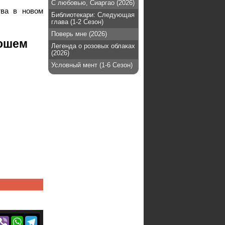
С любовью, Сиаргао (2026)
тва в новом
Библиотекари: Следующая
глава (1-2 Сезон)
Поверь мне (2026)
рошем
Легенда о розовых облаках
(2026)
Условный мент (1-6 Сезон)
r
acebook
Viber
WhatsApp
Telegram