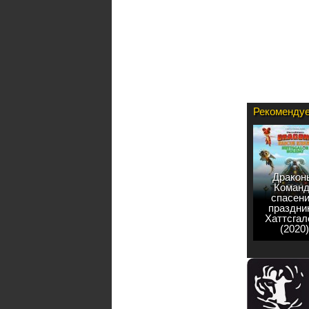
Рекомендуе
Дракон
Команд
спасени
праздни
Хаттсгал
(2020)