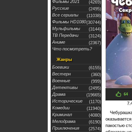
Фильмы 2021
(4269)
Русские
(2495)
Все сериалы
(11038)
Фильмы HD1080
(30744)
Мульфильмы
(3144)
ТВ Передачи
(3124)
Аниме
(2367)
Что посмотреть?
Жанры
Боевики
(6155)
Вестерн
(360)
Военные
(999)
Детективы
(2495)
Драма
64
(19665)
Исторические
(1170)
7.
Комедии
(11940)
Чебурашк
Криминал
(4080)
оказывается 
Мелодрама
(6190)
пакостью ст
Приключения
(2574)
обязательно 