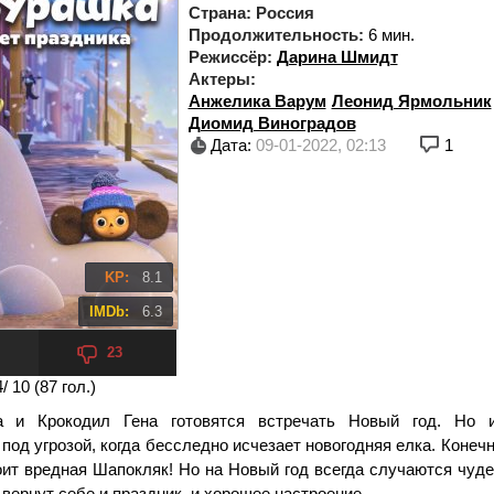
Страна:
Россия
Продолжительность:
6 мин.
Режиссёр:
Дарина Шмидт
Актеры:
Анжелика Варум
Леонид Ярмольник
Диомид Виноградов
Дата:
09-01-2022, 02:13
1
KP:
8.1
IMDb:
6.3
23
4
/ 10 (
87
гол.)
а и Крокодил Гена готовятся встречать Новый год. Но и
под угрозой, когда бесследно исчезает новогодняя елка. Конечн
оит вредная Шапокляк! Но на Новый год всегда случаются чуде
вернут себе и праздник, и хорошее настроение.