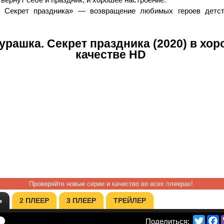
. Секрет праздника» — возвращение любимых героев детс
урашка. Секрет праздника (2020) в хо
качестве HD
Проверяйте новые серии и качество во всех плеерах!
Ь
2 ПЛЕЕР
3 ПЛЕЕР
ТРЕЙЛЕР
Twitte
F