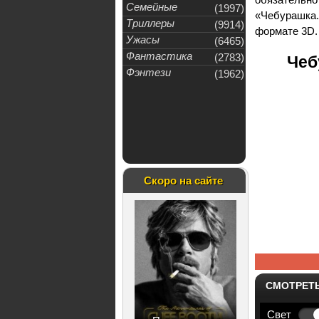
Семейные
(1997)
«Чебурашка
Триллеры
(9914)
формате 3D.
Ужасы
(6465)
Фантастика
(2783)
Чеб
Фэнтези
(1962)
Скоро на сайте
СМОТРЕТ
Свет