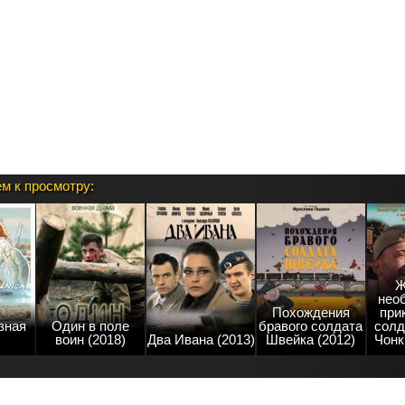
м к просмотру:
Ж
нео
Похождения
при
зная
Один в поле
бравого солдата
солд
воин (2018)
Два Ивана (2013)
Швейка (2012)
Чонк