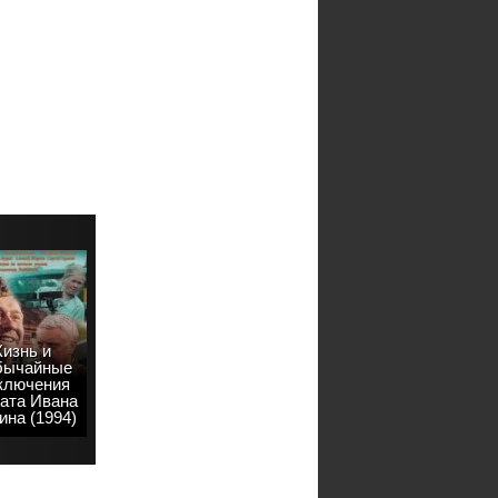
изнь и
бычайные
ключения
ата Ивана
ина (1994)