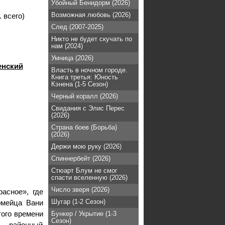
Убойный Бенидорм (2026)
Возможная любовь (2026)
 всего)
След (2007-2025)
Никто не будет скучать по
нам (2024)
Умница (2026)
енский
Власть в ночном городе.
Книга третья: Юность
Кэнена (1-5 Сезон)
Черный коралл (2026)
Свидания с Элис Перес
(2026)
Страна боев (Борьба)
(2026)
Держи мою руку (2026)
Спиннербейт (2026)
Стюарт Блум не смог
спасти вселенную (2026)
Число зверя (2026)
асное», где
Шугар (1-2 Сезон)
рмейца Вани
того времени
Бункер / Укрытие (1-3
Сезон)
 - районный