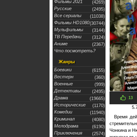
Фильмы 2021
(4269)
Русские
(2495)
Все сериалы
(11038)
Фильмы HD1080
(30744)
Мульфильмы
(3144)
ТВ Передачи
(3124)
Аниме
(2367)
Что посмотреть?
Жанры
Боевики
(6155)
Вестерн
(360)
Военные
(999)
Детективы
(2495)
Драма
13
(19665)
Исторические
(1170)
5.
Комедии
(11940)
Время дей
Криминал
(4080)
стремительн
Мелодрама
(6190)
Чонкина и Н
Приключения
(2574)
жизненным у