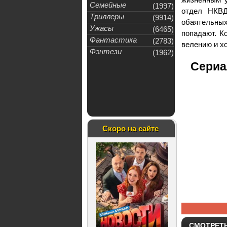
Семейные
(1997)
отдел НКВД
Триллеры
(9914)
обаятельных
Ужасы
(6465)
попадают. К
Фантастика
(2783)
велению и х
Фэнтези
(1962)
Сериа
Скоро на сайте
СМОТРЕТ