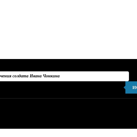
И
Не найдено ни одного результата, соответствующего запрос
ации:
, что Вы включили модуль в админке.