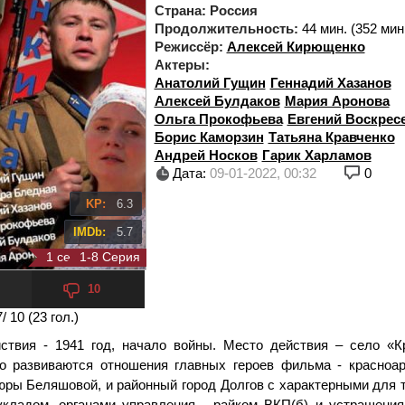
Страна:
Россия
Продолжительность:
44 мин. (352 мин.
Режиссёр:
Алексей Кирющенко
Актеры:
Анатолий Гущин
Геннадий Хазанов
Алексей Булдаков
Мария Аронова
Ольга Прокофьева
Евгений Воскрес
Борис Каморзин
Татьяна Кравченко
Андрей Носков
Гарик Харламов
Дата:
09-01-2022, 00:32
0
KP:
6.3
IMDb:
5.7
1 сезон 8 серия
1-8 Серия
10
7
/ 10 (
23
гол.)
ствия - 1941 год, начало войны. Место действия – село «Кр
о развиваются отношения главных героев фильма - красноа
юры Беляшовой, и районный город Долгов с характерными для 
кладом, органами управления - райком ВКП(б) и устрашения