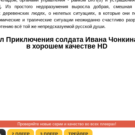
. Из простого недоразумения выросла добрая, смешная 
 деревенских людях, о нелепых ситуациях, в которые они п
омические и трагические ситуации неожиданно счастливо раз
отению всё той же непредсказуемой русской души.
л Приключения солдата Ивана Чонкина
в хорошем качестве HD
Проверяйте новые серии и качество во всех плеерах!
Ь
2 ПЛЕЕР
3 ПЛЕЕР
ТРЕЙЛЕР