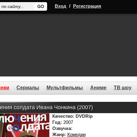
Вход
/
Регистрация
нки
Сериалы
Мультфильмы
Аниме
ТВ шоу
ения солдата Ивана Чонкина (2007)
Качество:
DVDRip
Год:
2007
Озвучка:
Жанр:
Комедии