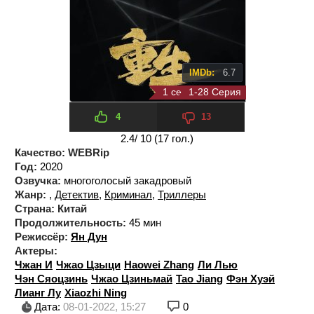
IMDb:
6.7
1 сезон 28 серия
1-28 Серия
4
13
2.4
/ 10 (
17
гол.)
Качество:
WEBRip
Год:
2020
Озвучка:
многоголосый закадровый
Жанр:
,
Детектив
,
Криминал
,
Триллеры
Страна:
Китай
Продолжительность:
45 мин
Режиссёр:
Ян Дун
Актеры:
Чжан И
Чжао Цзыци
Haowei Zhang
Ли Лью
Чэн Сяоцзинь
Чжао Цзиньмай
Tao Jiang
Фэн Хуэй
Лианг Лу
Xiaozhi Ning
Дата:
08-01-2022, 15:27
0