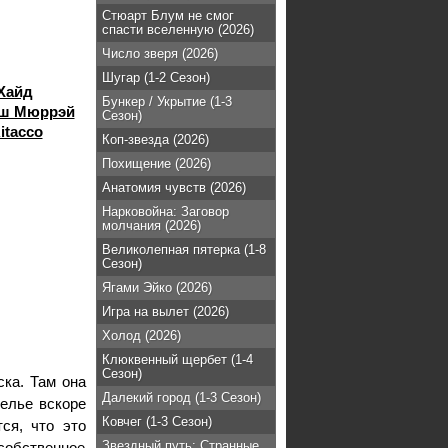
Стюарт Блум не смог
спасти вселенную (2026)
Число зверя (2026)
Шугар (1-2 Сезон)
Хайд
Бункер / Укрытие (1-3
ш Мюррэй
Сезон)
itacco
Коп-звезда (2026)
Похищение (2026)
Анатомия чувств (2026)
Нарковойна: Заговор
молчания (2026)
Великолепная пятерка (1-8
Сезон)
Ягами Эйко (2026)
Игра на вылет (2026)
Холод (2026)
Клюквенный щербет (1-4
Сезон)
ска. Там она
Далекий город (1-3 Сезон)
елье вскоре
Ковчег (1-3 Сезон)
ся, что это
Звездный путь: Странные
собственное