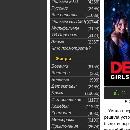
Фильмы 2021
(4269)
Русские
(2495)
Все сериалы
(11038)
Фильмы HD1080
(30744)
Мульфильмы
(3144)
ТВ Передачи
(3124)
Аниме
(2367)
Что посмотреть?
Жанры
Боевики
(6155)
Вестерн
(360)
Военные
(999)
Детективы
(2495)
Драма
11
(19665)
Исторические
(1170)
5.
Комедии
(11940)
Уилла впе
Криминал
(4080)
решила устр
Мелодрама
(6190)
было испорч
Приключения
(2574)
самоубийст