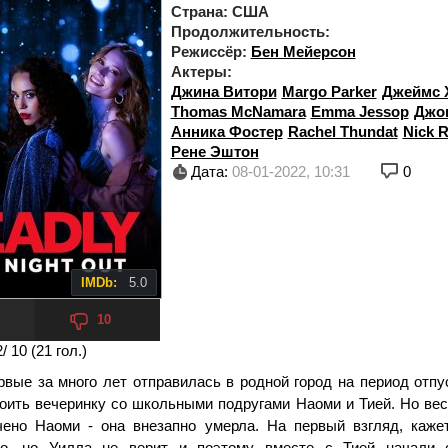
Страна:
США
Продолжительность:
Режиссёр:
Бен Мейерсон
Актеры:
Джина Витори
Margo Parker
Джеймс 
Thomas McNamara
Emma Jessop
Джо
Анника Фостер
Rachel Thundat
Nick R
Рене Эштон
Дата:
08-01-2022, 10:31
0
IMDb:
5.0
10
2
/ 10 (
21
гол.)
рвые за много лет отправилась в родной город на период отпу
оить вечеринку со школьными подругами Наоми и Тией. Но вес
ено Наоми - она внезапно умерла. На первый взгляд, кажет
во, но Уилла не верит и поэтому вместе с Тией начали 