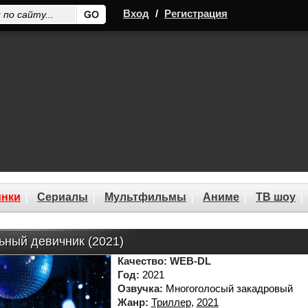
Вход
/
Регистрация
нки
Сериалы
Мультфильмы
Аниме
ТВ шоу
ьный девичник (2021)
Качество:
WEB-DL
Год:
2021
Озвучка:
Многоголосый закадровый
Жанр:
Триллер
,
2021