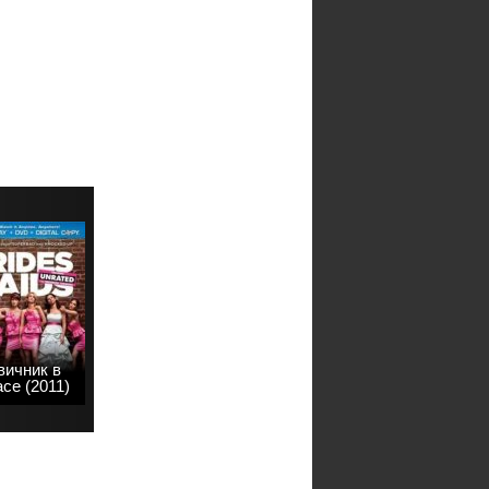
вичник в
се (2011)