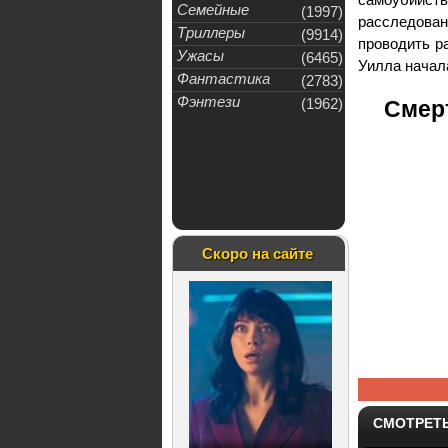
Семейные
(1997)
расследовани
Триллеры
(9914)
проводить ра
Ужасы
(6465)
Уилла начала
Фантастика
(2783)
Фэнтези
(1962)
Смерт
Скоро на сайте
СМОТРЕТ