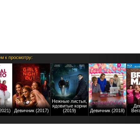
м к просмотру:
Нежные листья,
ядовитые корни
Де
2021)
Девичник (2017)
(2019)
Девичник (2018)
Вега