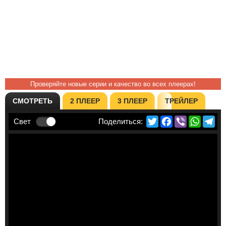
Проверяйте новые серии и качество во всех плеерах!
СМОТРЕТЬ
2 ПЛЕЕР
3 ПЛЕЕР
ТРЕЙЛЕР
Twitter
Facebook
Viber
Whats
Te
Свет