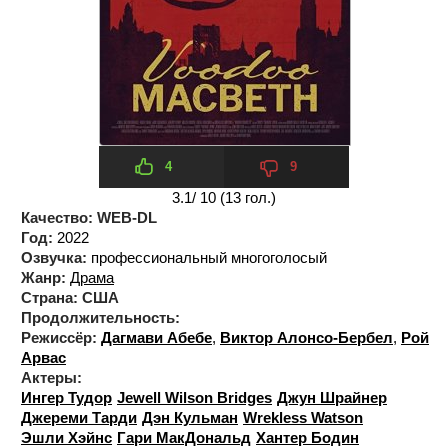
4
9
3.1
/ 10 (
13
гол.)
Качество:
WEB-DL
Год:
2022
Озвучка:
профессиональный многоголосый
Жанр:
Драма
Страна:
США
Продолжительность:
Режиссёр:
Дагмави Абебе
,
Виктор Алонсо-Бербел
,
Рой
Арвас
Актеры:
Ингер Тудор
Jewell Wilson Bridges
Джун Шрайнер
Джереми Тарди
Дэн Кульман
Wrekless Watson
Эшли Хэйнс
Гари МакДональд
Хантер Бодин