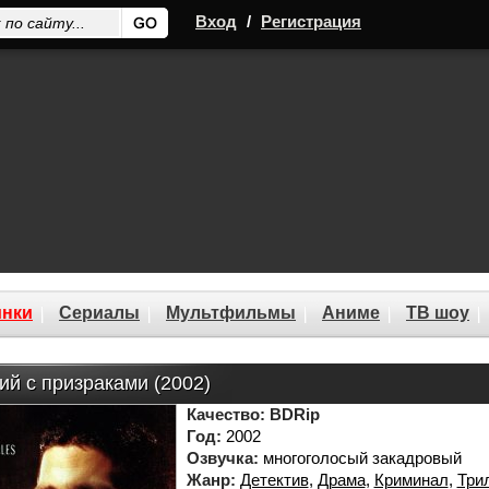
Вход
/
Регистрация
нки
Сериалы
Мультфильмы
Аниме
ТВ шоу
й с призраками (2002)
Качество:
BDRip
Год:
2002
Озвучка:
многоголосый закадровый
Жанр:
Детектив
,
Драма
,
Криминал
,
Три