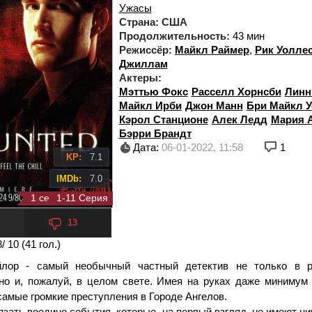
Ужасы
Страна:
США
Продолжительность:
43 мин
Режиссёр:
Майкл Раймер
,
Рик Уолле
Джиллам
Актеры:
Мэттью Фокс
Расселл Хорнсби
Линн
Майкл Ирби
Джон Манн
Бри Майкл У
Кэрол Станционе
Алек Ледд
Мария 
Бэрри Брандт
Дата:
06-01-2022, 11:58
1
KP:
7.1
IMDb:
7.0
1 сезон 11 серия
1-11 Серия
13
8
/ 10 (
41
гол.)
йлор - самый необычный частный детектив не только в р
но и, пожалуй, в целом свете. Имея на руках даже минимум 
самые громкие преступления в Городе Ангелов.
зать воедино события, которые, на первый взгляд, не имеют ни