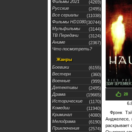
Фильмы 2021
(4269)
Русские
(2495)
Все сериалы
(11038)
Фильмы HD1080
(30744)
Мульфильмы
(3144)
ТВ Передачи
(3124)
Аниме
(2367)
Что посмотреть?
Жанры
Боевики
(6155)
Вестерн
(360)
Военные
(999)
Детективы
(2495)
Драма
28
(19665)
Исторические
(1170)
6.
Комедии
(11940)
Фрэнк Тэ
Криминал
(4080)
Анджелесе, 
Мелодрама
(6190)
раскрывает 
Приключения
(2574)
Он может свя