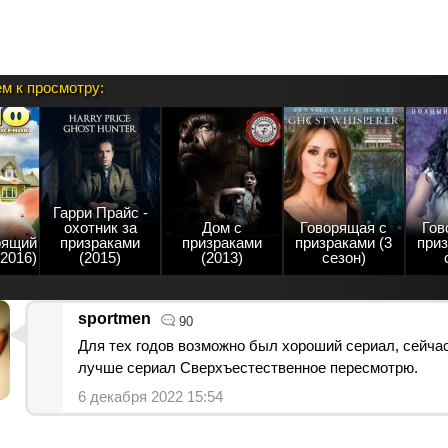
м к просмотру:
Гарри Прайс -
охотник за
Дом с
Говорящая с
Гов
рящий
призраками
призраками
призраками (3
приз
(2016)
(2015)
(2013)
сезон)
sportmen
90
Для тех годов возможно был хороший сериал, сейчас
лучше сериал Сверхъестественное пересмотрю.
6 декабря 2022 15:54