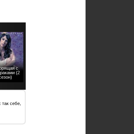
орящая с
раками (2
сезон)
 так себе,