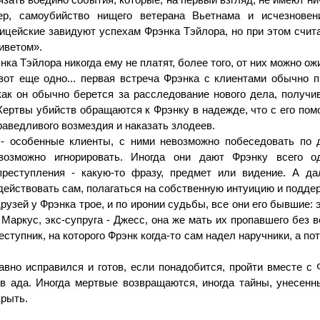
ер, самоубийство нищего ветерана Вьетнама и исчезновен
ицейские завидуют успехам Фрэнка Тэйлора, но при этом счита
иветом».
ка Тэйлора никогда ему не платят, более того, от них можно о
вот еще одно... первая встреча Фрэнка с клиентами обычно п
 как он обычно берется за расследование нового дела, получи
 Жертвы убийств обращаются к Фрэнку в надежде, что с его по
аведливого возмездия и наказать злодеев.
- особенные клиенты, с ними невозможно побеседовать по 
возможно игнорировать. Иногда они дают Фрэнку всего 
реступления - какую-то фразу, предмет или видение. А д
действовать сам, полагаться на собственную интуицию и поддер
узей у Фрэнка трое, и по иронии судьбы, все они его бывшие: 
 Маркус, экс-супруга - Джесс, она же мать их пропавшего без в
еступник, на которого Фрэнк когда-то сам надел наручники, а по
авно исправился и готов, если понадобится, пройти вместе с
ов ада. Иногда мертвые возвращаются, иногда тайны, унесенн
крыть.