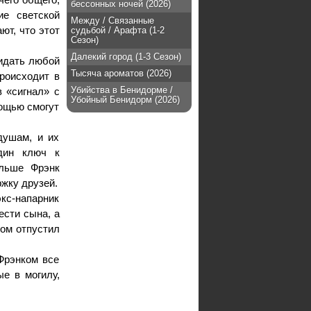
бессонных ночей (2026)
ие светской
Между / Связанные
ют, что этот
судьбой / Арафта (1-2
Сезон)
Далекий город (1-3 Сезон)
жидать любой
Тысяча ароматов (2026)
роисходит в
Убийства в Бенидорме /
в «сигнал» с
Убойный Бенидорм (2026)
мощью смогут
душам, и их
один ключ к
альше Фрэнк
жку друзей.
экс-напарник
ести сына, а
том отпустил
 Фрэнком все
ые в могилу,