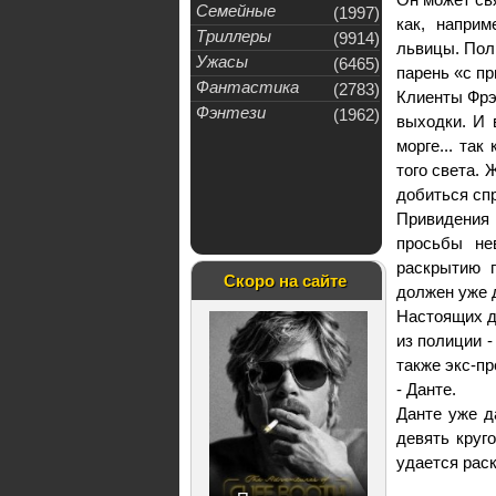
Семейные
(1997)
как, наприм
Триллеры
(9914)
львицы. Пол
Ужасы
(6465)
парень «с пр
Фантастика
(2783)
Клиенты Фрэн
Фэнтези
(1962)
выходки. И 
морге... так
того света.
добиться спр
Привидения 
просьбы не
раскрытию п
Скоро на сайте
должен уже 
Настоящих др
из полиции -
также экс-пр
- Данте.
Данте уже д
девять круг
удается рас