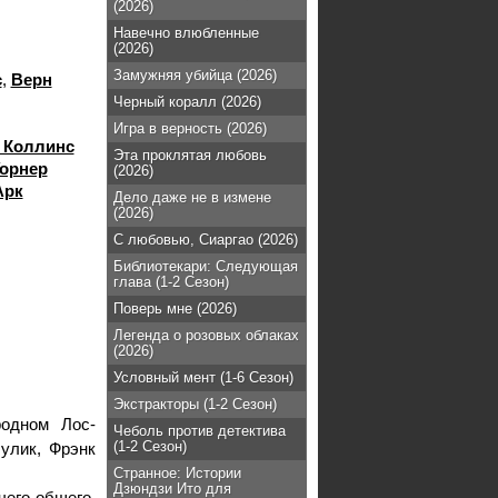
(2026)
Навечно влюбленные
(2026)
Замужняя убийца (2026)
с
,
Верн
Черный коралл (2026)
Игра в верность (2026)
 Коллинс
Эта проклятая любовь
орнер
(2026)
Арк
Дело даже не в измене
(2026)
С любовью, Сиаргао (2026)
Библиотекари: Следующая
глава (1-2 Сезон)
Поверь мне (2026)
Легенда о розовых облаках
(2026)
Условный мент (1-6 Сезон)
Экстракторы (1-2 Сезон)
одном Лос-
Чеболь против детектива
(1-2 Сезон)
улик, Фрэнк
Странное: Истории
Дзюндзи Ито для
чего общего,