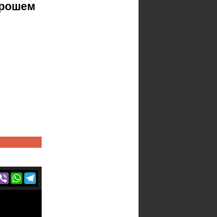
орошем
r
acebook
Viber
WhatsApp
Telegram