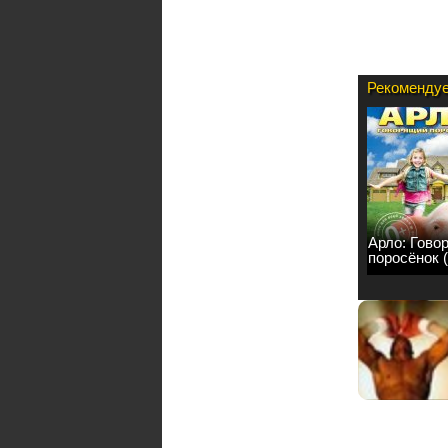
Рекомендуе
Арло: Гово
поросёнок 