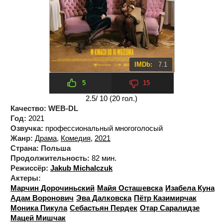
IMDb:
7.1
5
15
2.5
/ 10 (
20
гол.)
Качество:
WEB-DL
Год:
2021
Озвучка:
профессиональный многоголосый
Жанр:
Драма
,
Комедия
,
2021
Страна:
Польша
Продолжительность:
82 мин.
Режиссёр:
Jakub Michalczuk
Актеры:
Марчин Дорочиньский
Майя Осташевска
Изабела Куна
Адам Воронович
Эва Далковска
Пётр Казимирчак
Моника Пикула
Себастьян Пердек
Отар Саралидзе
Мацей Мишчак