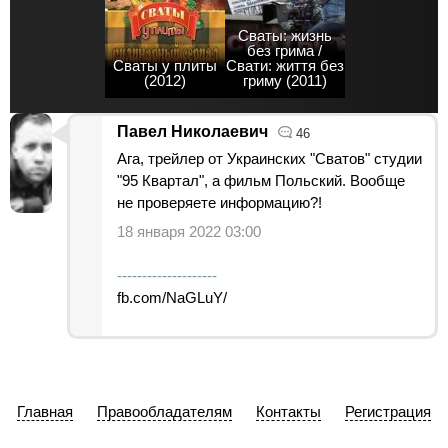
Сваты: жизнь
без грима /
Сваты у плиты
Свати: життя без
(2012)
гриму (2011)
Павел Николаевич
46
Ага, трейлер от Украинских "Сватов" студии
"95 Квартал", а фильм Польский. Вообще
не проверяете информацию?!
18 января 2022 03:00
--------------------
fb.com/NaGLuY/
Главная
Правообладателям
Контакты
Регистрация