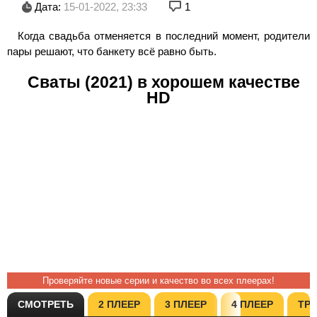
Дата:
15-01-2022, 23:33
1
Когда свадьба отменяется в последний момент, родители
пары решают, что банкету всё равно быть.
Сваты (2021) в хорошем качестве
HD
Проверяйте новые серии и качество во всех плеерах!
СМОТРЕТЬ
2 ПЛЕЕР
3 ПЛЕЕР
4 ПЛЕЕР
ТР