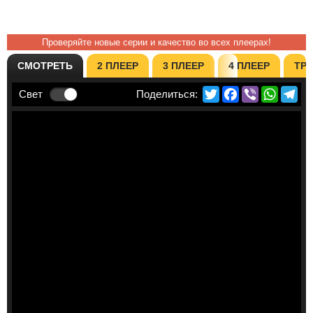
Проверяйте новые серии и качество во всех плеерах!
СМОТРЕТЬ
2 ПЛЕЕР
3 ПЛЕЕР
4 ПЛЕЕР
ТР
Twitter
Facebook
Viber
Whats
Te
Свет