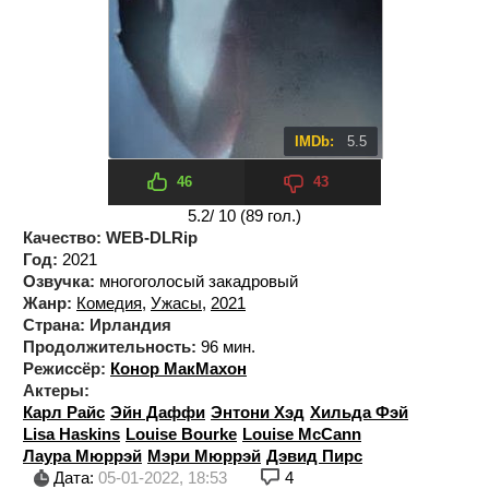
IMDb:
5.5
46
43
5.2
/ 10 (
89
гол.)
Качество:
WEB-DLRip
Год:
2021
Озвучка:
многоголосый закадровый
Жанр:
Комедия
,
Ужасы
,
2021
Страна:
Ирландия
Продолжительность:
96 мин.
Режиссёр:
Конор МакМахон
Актеры:
Карл Райс
Эйн Даффи
Энтони Хэд
Хильда Фэй
Lisa Haskins
Louise Bourke
Louise McCann
Лаура Мюррэй
Мэри Мюррэй
Дэвид Пирс
Дата:
05-01-2022, 18:53
4