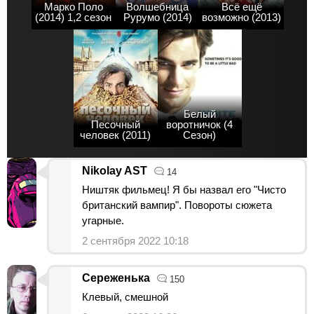
Марко Поло
Волшебница
Всё ещё
(2014) 1,2 сезон
Рурумо (2014)
возможно (2013)
Белый
Песочный
воротничок (4
человек (2011)
Сезон)
Nikolay AST
14
Ништяк фильмец! Я бы назвал его "Чисто
британский вампир". Повороты сюжета
угарные.
2 сентября 2022 10:18
Сереженька
150
Клевый, смешной