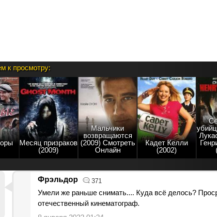
м к просмотру:
Се
Мальчики
убийц
возвращаются
Лукас
горы
Месяц призраков
(2009) Смотреть
Кадет Келли
Генр
(2009)
Онлайн
(2002)
Фрэльдор
371
Умели же раньше снимать.... Куда всё делось? Прос
отечественный кинематограф.