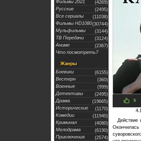
Фильмы 2021
(4269)
Русские
(2495)
Все сериалы
(11038)
Фильмы HD1080
(30744)
Мульфильмы
(3144)
ТВ Передачи
(3124)
Аниме
(2367)
Что посмотреть?
Жанры
Боевики
(6155)
Вестерн
(360)
Военные
(999)
Детективы
(2495)
Драма
9
(19665)
Исторические
(1170)
4.
Комедии
(11940)
Действие 
Криминал
(4080)
Окончилась 
Мелодрама
(6190)
суворовског
Приключения
(2574)
что произош