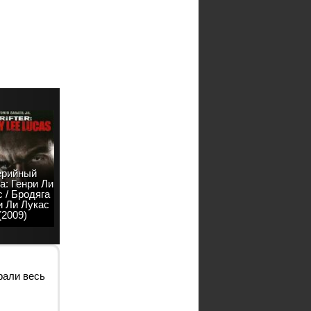
рийный
а: Генри Ли
 / Бродяга
и Ли Лукас
(2009)
рали весь