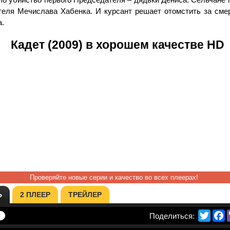
теля Мечислава Хабенка. И курсант решает отомстить за смер
.
Кадет (2009) в хорошем качестве HD
Проверяйте новые серии и качество во всех плеерах!
Ь
2 ПЛЕЕР
ТРЕЙЛЕР
Twitte
F