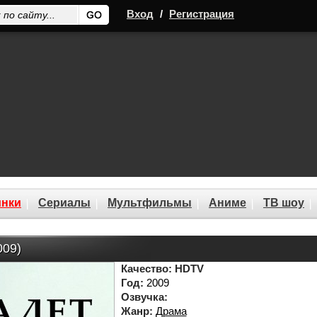
Вход
/
Регистрация
нки
Сериалы
Мультфильмы
Аниме
ТВ шоу
009)
Качество:
HDTV
Год:
2009
Озвучка:
Жанр:
Драма