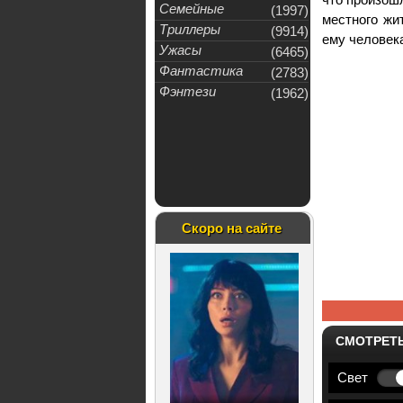
Семейные
(1997)
местного жи
Триллеры
(9914)
ему человека
Ужасы
(6465)
Фантастика
(2783)
Фэнтези
(1962)
Скоро на сайте
СМОТРЕТ
Свет