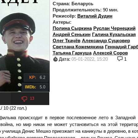
Страна:
Беларусь
Продолжительность:
90 мин.
Режиссёр:
Виталий Дудин
Актеры:
Полина Сыркина
Руслан Чернецкий
Андрей Сенькин
Галина Кухальская
Олег Ткачёв
Александр Суцковер
Светлана Кожемякина
Геннадий Гар
Татьяна Гаркуша
Алексей Соров
Дата:
05-01-2022, 15:20
1
KP:
6.2
IMDb:
5.0
13
1
/ 10 (
22
гол.)
фильма происходит в первое послевоенное лето в Западной 
война, но мир никак не может установиться на этой территор
о училища Денис Мешко приезжает на каникулы в деревню, в ко
ло убийство первого Председателя – дядьки Дениса. Сельчане