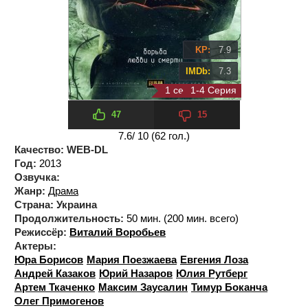
KP:
7.9
IMDb:
7.3
1 сезон 4 серия
1-4 Серия
47
15
7.6
/ 10 (
62
гол.)
Качество:
WEB-DL
Год:
2013
Озвучка:
Жанр:
Драма
Страна:
Украина
Продолжительность:
50 мин. (200 мин. всего)
Режиссёр:
Виталий Воробьев
Актеры:
Юра Борисов
Мария Поезжаева
Евгения Лоза
Андрей Казаков
Юрий Назаров
Юлия Рутберг
Артем Ткаченко
Максим Заусалин
Тимур Боканча
Олег Примогенов