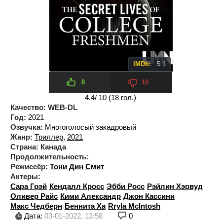
IMDb:
5.1
8
10
4.4
/ 10 (
18
гол.)
Качество:
WEB-DL
Год:
2021
Озвучка:
Многоголосый закадровый
Жанр:
Триллер
,
2021
Страна:
Канада
Продолжительность:
Режиссёр:
Тони Дин Смит
Актеры:
Сара Грэй
Кендалл Кросс
Эбби Росс
Рэйлин Хэрвуд
Оливер Райс
Кими Александр
Джон Кассини
Макс Чедберн
Беннита Ха
Rryla McIntosh
Дата:
03-01-2022, 13:58
0