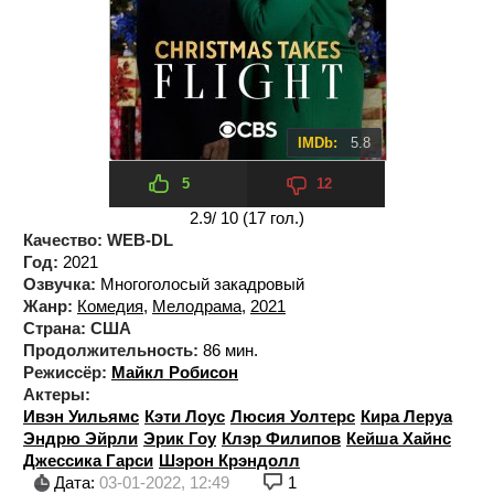
IMDb:
5.8
5
12
2.9
/ 10 (
17
гол.)
Качество:
WEB-DL
Год:
2021
Озвучка:
Многоголосый закадровый
Жанр:
Комедия
,
Мелодрама
,
2021
Страна:
США
Продолжительность:
86 мин.
Режиссёр:
Майкл Робисон
Актеры:
Ивэн Уильямс
Кэти Лоус
Люсия Уолтерс
Кира Леруа
Эндрю Эйрли
Эрик Гоу
Клэр Филипов
Кейша Хайнс
Джессика Гарси
Шэрон Крэндолл
Дата:
03-01-2022, 12:49
1