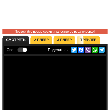
Проверяйте новые серии и качество во всех плеерах!
СМОТРЕТЬ
2 ПЛЕЕР
3 ПЛЕЕР
ТРЕЙЛЕР
Twitter
Facebook
Viber
Whats
Te
Свет