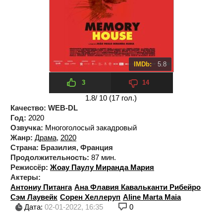
IMDb:
5.8
3
14
1.8
/ 10 (
17
гол.)
Качество:
WEB-DL
Год:
2020
Озвучка:
Многоголосый закадровый
Жанр:
Драма
,
2020
Страна:
Бразилия, Франция
Продолжительность:
87 мин.
Режиссёр:
Жоау Паулу Миранда Мария
Актеры:
Антониу Питанга
Ана Флавия Кавальканти Рибейро
Сэм Лаувейк
Сорен Хеллеруп
Aline Marta Maia
Дата:
02-01-2022, 16:35
0