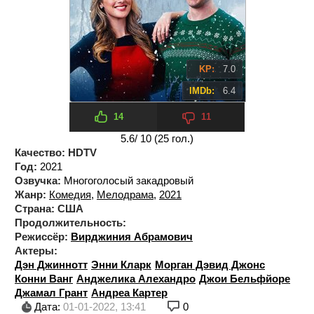
KP:
7.0
IMDb:
6.4
14
11
5.6
/ 10 (
25
гол.)
Качество:
HDTV
Год:
2021
Озвучка:
Многоголосый закадровый
Жанр:
Комедия
,
Мелодрама
,
2021
Страна:
США
Продолжительность:
Режиссёр:
Вирджиния Абрамович
Актеры:
Дэн Джиннотт
Энни Кларк
Морган Дэвид Джонс
Конни Ванг
Анджелика Алехандро
Джои Бельфйоре
Джамал Грант
Андреа Картер
Дата:
01-01-2022, 13:41
0