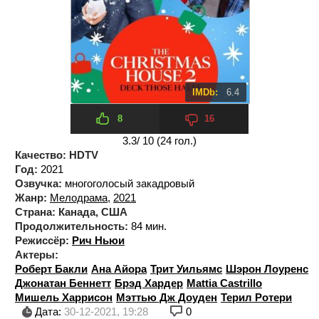
IMDb:
6.4
8
16
3.3
/ 10 (
24
гол.)
Качество:
HDTV
Год:
2021
Озвучка:
многоголосый закадровый
Жанр:
Мелодрама
,
2021
Страна:
Канада, США
Продолжительность:
84 мин.
Режиссёр:
Рич Ньюи
Актеры:
Роберт Бакли
Ана Айора
Трит Уильямс
Шэрон Лоуренс
Джонатан Беннетт
Брэд Хардер
Mattia Castrillo
Мишель Харрисон
Мэттью Дж Доуден
Терил Ротери
Дата:
30-12-2021, 19:28
0