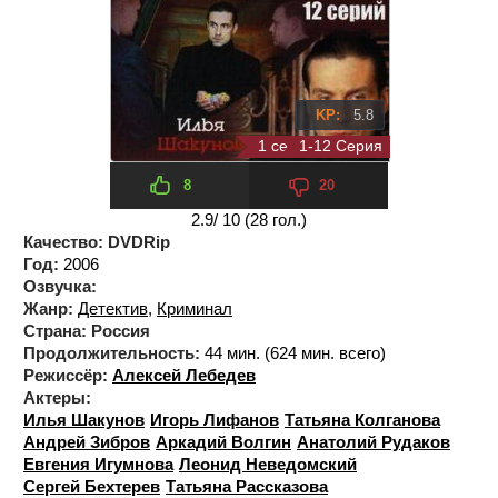
KP:
5.8
1 сезон 12 серия
1-12 Серия
8
20
2.9
/ 10 (
28
гол.)
Качество:
DVDRip
Год:
2006
Озвучка:
Жанр:
Детектив
,
Криминал
Страна:
Россия
Продолжительность:
44 мин. (624 мин. всего)
Режиссёр:
Алексей Лебедев
Актеры:
Илья Шакунов
Игорь Лифанов
Татьяна Колганова
Андрей Зибров
Аркадий Волгин
Анатолий Рудаков
Евгения Игумнова
Леонид Неведомский
Сергей Бехтерев
Татьяна Рассказова