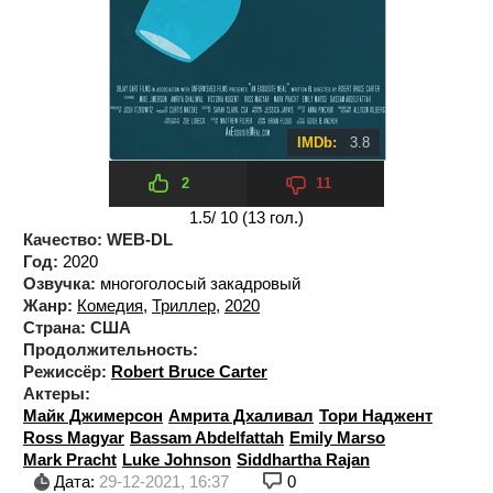
IMDb:
3.8
2
11
1.5
/ 10 (
13
гол.)
Качество:
WEB-DL
Год:
2020
Озвучка:
многоголосый закадровый
Жанр:
Комедия
,
Триллер
,
2020
Страна:
США
Продолжительность:
Режиссёр:
Robert Bruce Carter
Актеры:
Майк Джимерсон
Амрита Дхаливал
Тори Наджент
Ross Magyar
Bassam Abdelfattah
Emily Marso
Mark Pracht
Luke Johnson
Siddhartha Rajan
Дата:
29-12-2021, 16:37
0