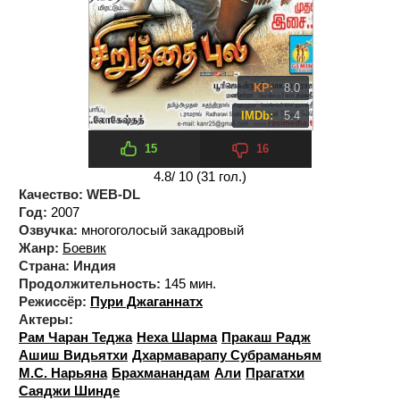
KP:
8.0
IMDb:
5.4
15
16
4.8
/ 10 (
31
гол.)
Качество:
WEB-DL
Год:
2007
Озвучка:
многоголосый закадровый
Жанр:
Боевик
Страна:
Индия
Продолжительность:
145 мин.
Режиссёр:
Пури Джаганнатх
Актеры:
Рам Чаран Теджа
Неха Шарма
Пракаш Радж
Ашиш Видьятхи
Дхармаварапу Субраманьям
М.С. Нарьяна
Брахманандам
Али
Прагатхи
Саяджи Шинде