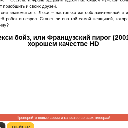
т приобщить и своих друзей.
они знакомятся с Люси – настолько же соблазнительной и ж
еб робок и незрел. Станет ли она той самой женщиной, котор
ину?
екси бойз, или Французский пирог (2001
хорошем качестве HD
Проверяйте новые серии и качество во всех плеерах!
Ь
ТРЕЙЛЕР