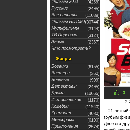
Фильмы 2021
(4269)
Русские
(2495)
Все сериалы
(11038)
Фильмы HD1080
(30744)
Мульфильмы
(3144)
ТВ Передачи
(3124)
Аниме
(2367)
Что посмотреть?
Жанры
Боевики
(6155)
Вестерн
(360)
Военные
(999)
Детективы
(2495)
Драма
3
(19665)
Исторические
(1170)
2.
Комедии
(11940)
21-летний
Криминал
(4080)
грубым физи
Мелодрама
(6190)
Двое его др
Приключения
(2574)
своей девуш