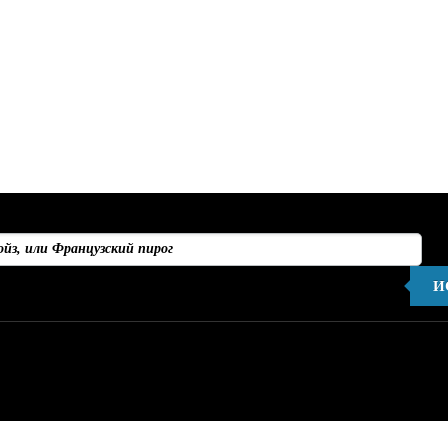
И
Не найдено ни одного результата, соответствующего запрос
ации:
, что Вы включили модуль в админке.