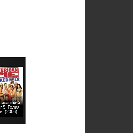
риканский
г 5: Голая
я (2006)