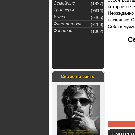
Семейные
(1997)
которой хоче
Триллеры
(9914)
Неожиданно 
Ужасы
(6465)
насколько С
Фантастика
(2783)
Себа в мужч
Фэнтези
(1962)
С
Скоро на сайте
СМОТРЕТ