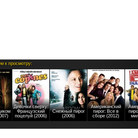
м к просмотру:
Девочки сверху:
Американский
Аме
Диком
Французский
Снежный пирог
пирог: Все в
пиро
007)
поцелуй (2006)
(2006)
сборе (2012)
мил