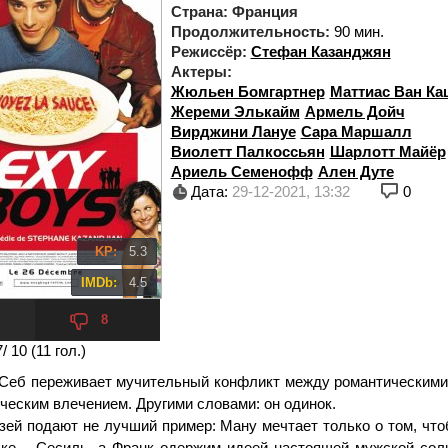
Страна:
Франция
Продолжительность:
90 мин.
Режиссёр:
Стефан Казанджян
Актеры:
Жюльен Бомгартнер
Маттиас Ван Ка
Жереми Элькайм
Армель Дойч
Вирджини Лануе
Сара Маршалл
Виолетт Палкоссьян
Шарлотт Майёр
Ариель Семенофф
Ален Дуте
Дата:
29-12-2021, 13:32
0
KP:
5.3
IMDb:
4.5
8
7
/ 10 (
11
гол.)
 Себ переживает мучительный конфликт между романтическими
ческим влечением. Другими словами: он одинок.
узей подают не лучший пример: Ману мечтает только о том, чт
ке – Сесиль, а Франк одержим идеей настоящей мужской соли