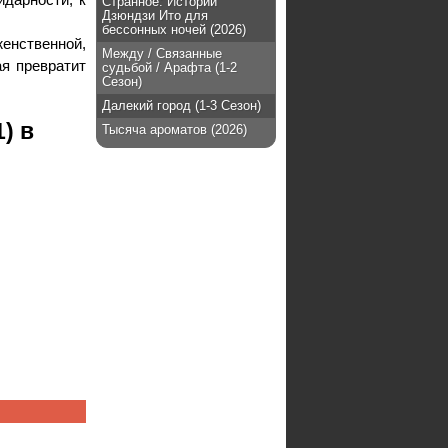
Странное: Истории
Дзюндзи Ито для
бессонных ночей (2026)
енственной,
Между / Связанные
ая превратит
судьбой / Арафта (1-2
Сезон)
Далекий город (1-3 Сезон)
) в
Тысяча ароматов (2026)