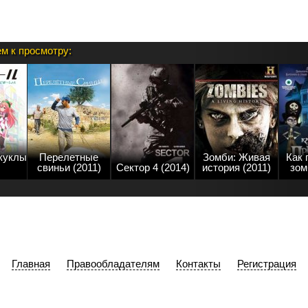
м к просмотру:
куклы
Перелетные
Зомби: Живая
Как 
свиньи (2011)
Сектор 4 (2014)
история (2011)
зом
Главная
Правообладателям
Контакты
Регистрация