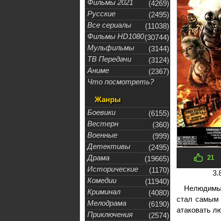
Фильмы 2021
(4269)
Русские
(2495)
Все сериалы
(11038)
Фильмы HD1080
(30744)
Мульфильмы
(3144)
ТВ Передачи
(3124)
Аниме
(2367)
Что посмотреть?
Жанры
Боевики
(6155)
Вестерн
(360)
Военные
(999)
Детективы
(2495)
Драма
21
(19665)
Исторические
(1170)
3.
Комедии
(11940)
Нелюдимый
Криминал
(4080)
стал самым 
Мелодрама
(6190)
атаковать л
Приключения
(2574)