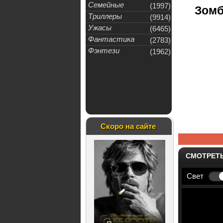
Семейные
(1997)
Зомб
Триллеры
(9914)
Ужасы
(6465)
Фантастика
(2783)
Фэнтези
(1962)
Скоро на сайте
СМОТРЕТ
Свет