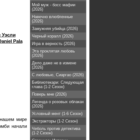
Мой муж - босс мафии
(2026)
Навечно влюбленные
(2026)
Замужняя убийца (2026)
 Уэсли
Черный коралл (2026)
Daniel Pala
Игра в верность (2026)
Эта проклятая любовь
(2026)
Дело даже не в измене
(2026)
С любовью, Сиаргао (2026)
Библиотекари: Следующая
глава (1-2 Сезон)
Поверь мне (2026)
Легенда о розовых облаках
(2026)
Условный мент (1-6 Сезон)
 нашем мире
Экстракторы (1-2 Сезон)
омби начали
Чеболь против детектива
(1-2 Сезон)