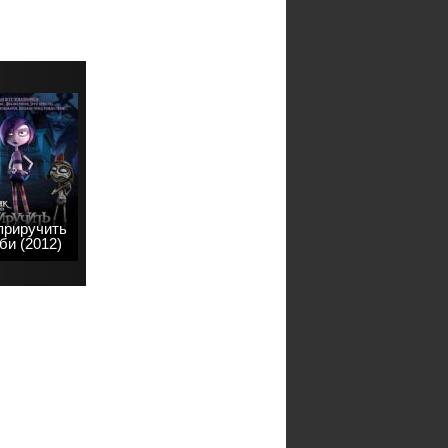
приручить
би (2012)