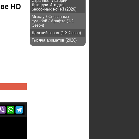
Странное: Истории
Дзюндзи Ито для
тве HD
бессонных ночей (2026)
Между / Связанные
судьбой / Арафта (1-2
Сезон)
Далекий город (1-3 Сезон)
Тысяча ароматов (2026)
r
acebook
Viber
WhatsApp
Telegram