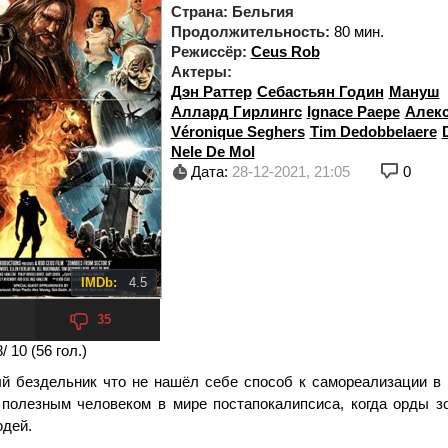
Страна:
Бельгия
Продолжительность:
80 мин.
Режиссёр:
Ceus Rob
Актеры:
Дэн Раттер
Себастьян Годин
Мануш
Аллард Гирлингс
Ignace Paepe
Алекс
Véronique Seghers
Tim Dedobbelaere
Nele De Mol
Дата:
28-12-2021, 21:05
0
IMDb:
4.5
35
8
/ 10 (
56
гол.)
 бездельник что не нашёл себе способ к самореализации в
полезным человеком в мире постапокалипсиса, когда орды з
юдей.