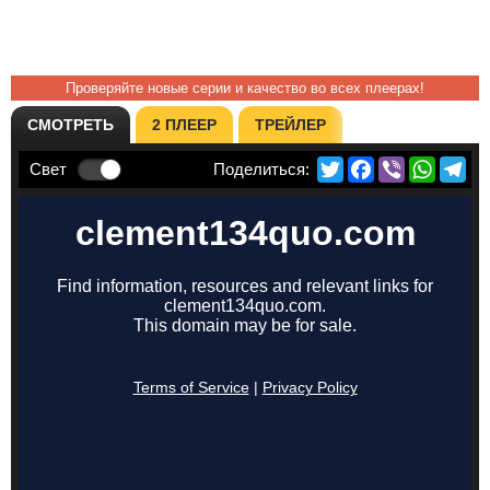
Проверяйте новые серии и качество во всех плеерах!
СМОТРЕТЬ
2 ПЛЕЕР
ТРЕЙЛЕР
Twitter
Facebook
Viber
Whats
Te
Свет