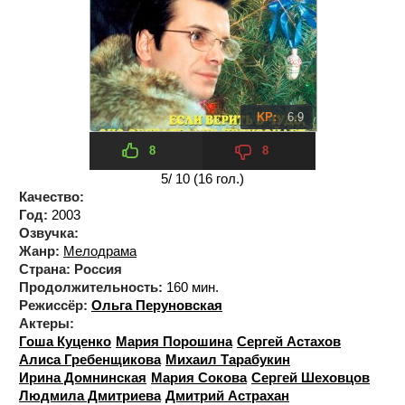
KP:
6.9
8
8
5
/ 10 (
16
гол.)
Качество:
Год:
2003
Озвучка:
Жанр:
Мелодрама
Страна:
Россия
Продолжительность:
160 мин.
Режиссёр:
Ольга Перуновская
Актеры:
Гоша Куценко
Мария Порошина
Сергей Астахов
Алиса Гребенщикова
Михаил Тарабукин
Ирина Домнинская
Мария Сокова
Сергей Шеховцов
Людмила Дмитриева
Дмитрий Астрахан