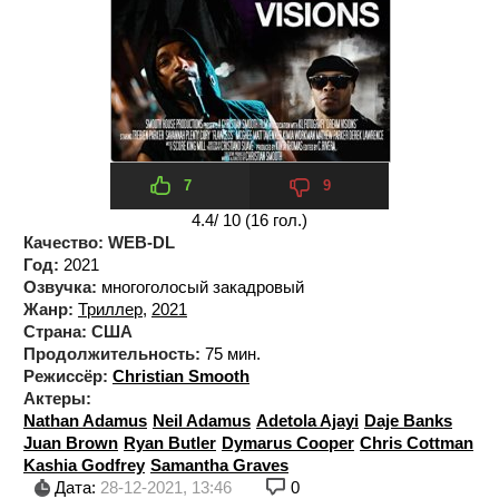
7
9
4.4
/ 10 (
16
гол.)
Качество:
WEB-DL
Год:
2021
Озвучка:
многоголосый закадровый
Жанр:
Триллер
,
2021
Страна:
США
Продолжительность:
75 мин.
Режиссёр:
Christian Smooth
Актеры:
Nathan Adamus
Neil Adamus
Adetola Ajayi
Daje Banks
Juan Brown
Ryan Butler
Dymarus Cooper
Chris Cottman
Kashia Godfrey
Samantha Graves
Дата:
28-12-2021, 13:46
0