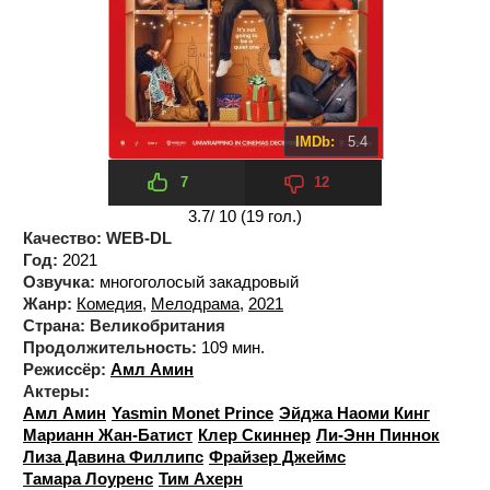
IMDb:
5.4
7
12
3.7
/ 10 (
19
гол.)
Качество:
WEB-DL
Год:
2021
Озвучка:
многоголосый закадровый
Жанр:
Комедия
,
Мелодрама
,
2021
Страна:
Великобритания
Продолжительность:
109 мин.
Режиссёр:
Амл Амин
Актеры:
Амл Амин
Yasmin Monet Prince
Эйджа Наоми Кинг
Марианн Жан-Батист
Клер Скиннер
Ли-Энн Пиннок
Лиза Давина Филлипс
Фрайзер Джеймс
Тамара Лоуренс
Тим Ахерн