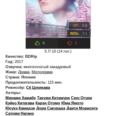
KP:
6.9
IMDb:
7.1
8
6
5.7
/ 10 (
14
гол.)
Качество:
BDRip
Год:
2017
Озвучка:
многоголосый закадровый
Жанр:
Драма
,
Мелодрама
Страна:
Япония
Продолжительность:
115 мин.
Режиссёр:
Сё Цукикава
Актеры:
Минами Хамабэ
Такуми Китамура
Сюн Огури
Кэйко Китагава
Карэн Отомо
Юма Ямото
Юсукэ Камидзи
Дори Сакурада
Даити Морисита
Сатоми Нагано