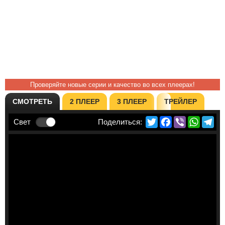
Проверяйте новые серии и качество во всех плеерах!
СМОТРЕТЬ
2 ПЛЕЕР
3 ПЛЕЕР
ТРЕЙЛЕР
Twitter
Facebook
Viber
Whats
Te
Свет