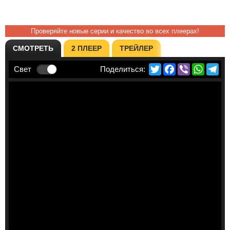
Проверяйте новые серии и качество во всех плеерах!
СМОТРЕТЬ
2 ПЛЕЕР
ТРЕЙЛЕР
Twitter
Facebook
Viber
Whats
Te
Свет