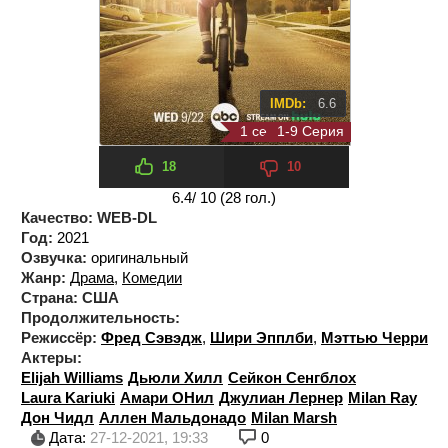
IMDb:
6.6
1 сезон 9 серия
1-9 Серия
18
10
6.4
/ 10 (
28
гол.)
Качество:
WEB-DL
Год:
2021
Озвучка:
оригинальный
Жанр:
Драма
,
Комедии
Страна:
США
Продолжительность:
Режиссёр:
Фред Сэвэдж
,
Шири Эпплби
,
Мэттью Черри
Актеры:
Elijah Williams
Дьюли Хилл
Сейкон Сенгблох
Laura Kariuki
Амари ОНил
Джулиан Лернер
Milan Ray
Дон Чидл
Аллен Мальдонадо
Milan Marsh
Дата:
27-12-2021, 19:33
0