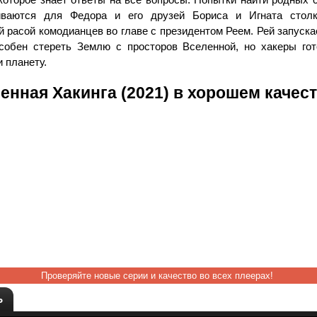
иваются для Федора и его друзей Бориса и Игната стол
 расой комодианцев во главе с президентом Реем. Рей запуска
собен стереть Землю с просторов Вселенной, но хакеры гот
 планету.
енная Хакинга (2021) в хорошем качес
Проверяйте новые серии и качество во всех плеерах!
Ь