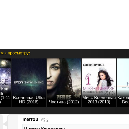
м к просмотру:
 Как
на
(1-11
Вселенная Ultra
Мисс Вселенная
Како
)
HD (2016)
Частица (2012)
2013 (2013)
Вс
merrou
2
Цитата: Кругодрочь