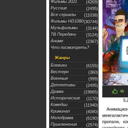
Фильмы 2021
(4269)
Русские
(2495)
Все сериалы
(11038)
Фильмы HD1080
(30744)
Мульфильмы
(3144)
ТВ Передачи
(3124)
Аниме
(2367)
Что посмотреть?
Жанры
Боевики
(6155)
Вестерн
(360)
Военные
(999)
Детективы
(2495)
Драма
46
(19665)
Исторические
(1170)
5.
Комедии
(11940)
Анимацион
Криминал
(4080)
межгалактич
Мелодрама
(6190)
пропали, к
Приключения
(2574)
устройство,