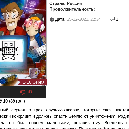
Страна:
Россия
Продолжительность:
Дата:
25-12-2021, 22:34
1
1-10 Серия
43
2
/ 10 (
89
гол.)
ный сериал о трех друзьях-хакерах, которые оказываютс
еский конфликт и должны спасти Землю от уничтожения. Роди
огда он был совсем маленьким, оставив ему Вселенную
 которое знает ответы на все вопросы. Попытки найти родных 