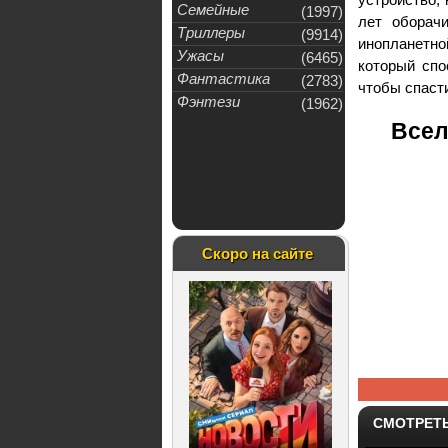
Семейные
(1997)
лет оборач
Триллеры
(9914)
инопланетной
Ужасы
(6465)
который спо
Фантастика
(2783)
чтобы спасти
Фэнтези
(1962)
Всел
Скоро на сайте
СМОТРЕТ