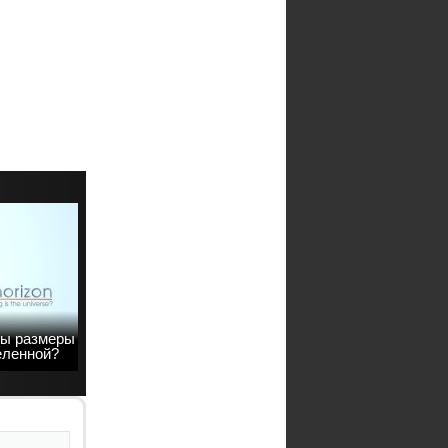
вы размеры
еленной?