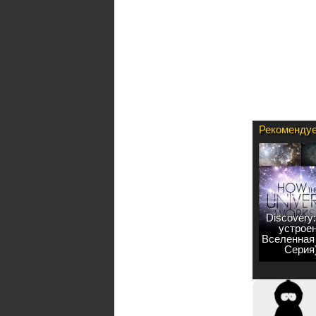
Рекомендуе
Discovery:
устрое
Вселенная 
Серия