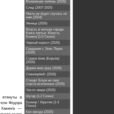
Возможная любовь (2026)
След (2007-2025)
Никто не будет скучать по
нам (2024)
Умница (2026)
Власть в ночном городе.
Книга третья: Юность
Кэнена (1-5 Сезон)
Черный коралл (2026)
Свидания с Элис Перес
(2026)
Страна боев (Борьба)
(2026)
Держи мою руку (2026)
Спиннербейт (2026)
Стюарт Блум не смог
спасти вселенную (2026)
Число зверя (2026)
Шугар (1-2 Сезон)
я втянуты в
Бункер / Укрытие (1-3
тели Федора
Сезон)
 Хакинга —
Коп-звезда (2026)
спустя много