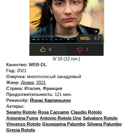
IMDb:
6.7
6
6
5
/ 10 (
12
гол.)
Качество:
WEB-DL
Год:
2021
Озвучка:
многоголосый закадровый
Жанр:
Драма
,
2021
Страна:
Италия, Франция
Продолжительность:
121 мин.
Режиссёр:
Йонас Карпиньяно
Актеры:
Swamy Rotolo
Rosa Caccamo
Claudio Rotolo
Antonina Fumo
Antonio Rotolo Uno
Salvatore Rotolo
Vincenzo Rotolo
Giuseppina Palumbo
Silvana Palumbo
Grecia Rotolo