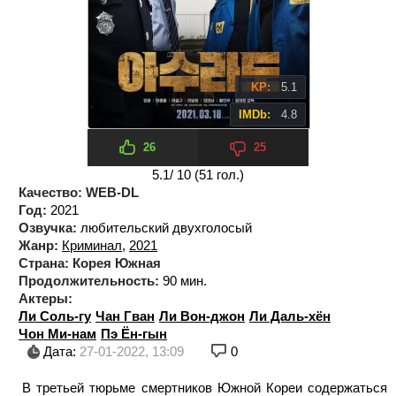
KP:
5.1
IMDb:
4.8
26
25
5.1
/ 10 (
51
гол.)
Качество:
WEB-DL
Год:
2021
Озвучка:
любительский двухголосый
Жанр:
Криминал
,
2021
Страна:
Корея Южная
Продолжительность:
90 мин.
Актеры:
Ли Соль-гу
Чан Гван
Ли Вон-джон
Ли Даль-хён
Чон Ми-нам
Пэ Ён-гын
Дата:
27-01-2022, 13:09
0
В третьей тюрьме смертников Южной Кореи содержаться