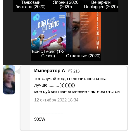
Танковый
Японии 2020
Вечерний
биатлон (2020)
(2020)
Unplugged (2020)
Бой с Герлс (1-2
Сезон)
Отважные (2020)
Император А
213
тот случай когда недочитанпя книга
лучше.......... ))))))))))
мое субъективное мнение - актеры отстой
12 октября 2022 18:34
--------------------
999W