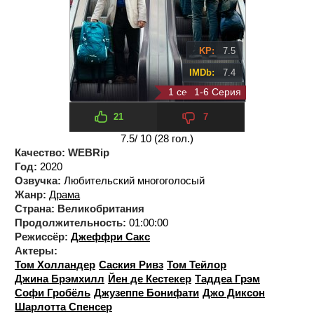
KP:
7.5
IMDb:
7.4
1 сезон 4 серия
1-6 Серия
21
7
7.5
/ 10 (
28
гол.)
Качество:
WEBRip
Год:
2020
Озвучка:
Любительский многоголосый
Жанр:
Драма
Страна:
Великобритания
Продолжительность:
01:00:00
Режиссёр:
Джеффри Сакс
Актеры:
Том Холландер
Саския Ривз
Том Тейлор
Джина Брэмхилл
Йен де Кестекер
Таддеа Грэм
Софи Гробёль
Джузеппе Бонифати
Джо Диксон
Шарлотта Спенсер