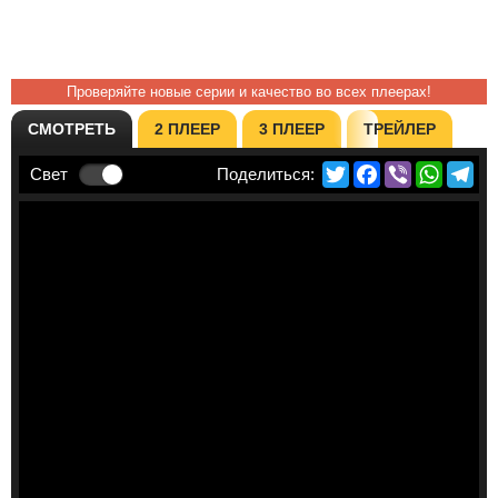
Проверяйте новые серии и качество во всех плеерах!
СМОТРЕТЬ
2 ПЛЕЕР
3 ПЛЕЕР
ТРЕЙЛЕР
Twitter
Facebook
Viber
Whats
Te
Свет