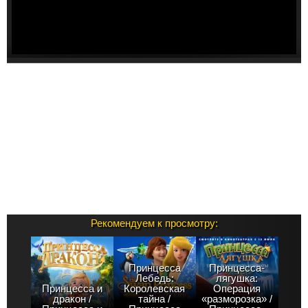
Рекомендуем к просмотру:
Принцесса
Принцесса-
Лебедь:
лягушка:
Принцесса и
Королевская
Операция
дракон /
тайна /
«разморозка» /