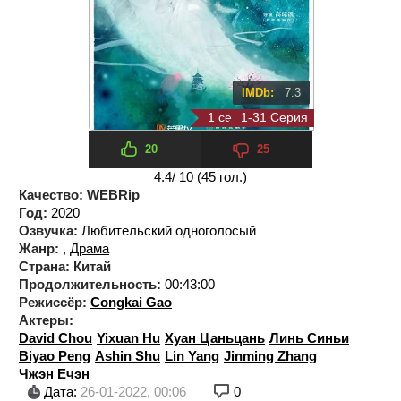
IMDb:
7.3
1 сезон 27 серия
1-31 Серия
20
25
4.4
/ 10 (
45
гол.)
Качество:
WEBRip
Год:
2020
Озвучка:
Любительский одноголосый
Жанр:
,
Драма
Страна:
Китай
Продолжительность:
00:43:00
Режиссёр:
Congkai Gao
Актеры:
David Chou
Yixuan Hu
Хуан Цаньцань
Линь Синьи
Biyao Peng
Ashin Shu
Lin Yang
Jinming Zhang
Чжэн Ечэн
Дата:
26-01-2022, 00:06
0