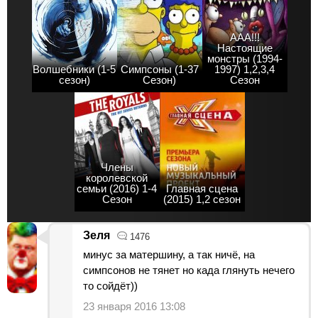
ААА!!!
Настоящие
монстры (1994-
Волшебники (1-5
Симпсоны (1-37
1997) 1,2,3,4
сезон)
Сезон)
Сезон
Члены
королевской
семьи (2016) 1-4
Главная сцена
Сезон
(2015) 1,2 сезон
Зеля
1476
минус за матершину, а так ничё, на
симпсонов не тянет но када глянуть нечего
то сойдёт))
23 января 2016 13:08