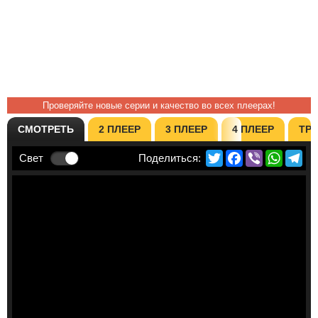
Проверяйте новые серии и качество во всех плеерах!
СМОТРЕТЬ
2 ПЛЕЕР
3 ПЛЕЕР
4 ПЛЕЕР
ТР
Twitter
Facebook
Viber
Whats
Te
Свет