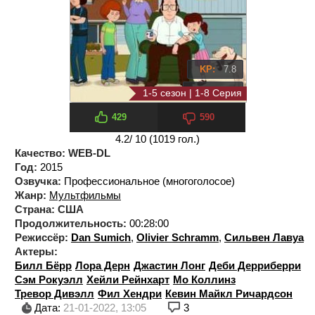
KP:
7.8
IMDb:
8.0
1-5 сезон | 1-8 Серия
429
590
4.2
/ 10 (
1019
гол.)
Качество:
WEB-DL
Год:
2015
Озвучка:
Профессиональное (многоголосое)
Жанр:
Мультфильмы
Страна:
США
Продолжительность:
00:28:00
Режиссёр:
Dan Sumich
,
Olivier Schramm
,
Сильвен Лавуа
Актеры:
Билл Бёрр
Лора Дерн
Джастин Лонг
Деби Дерриберри
Сэм Рокуэлл
Хейли Рейнхарт
Мо Коллинз
Тревор Дивэлл
Фил Хендри
Кевин Майкл Ричардсон
Дата:
21-01-2022, 13:05
3