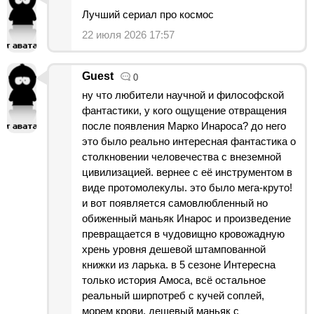
Лучший сериал про космос
22 июля 2026 17:57
Guest
0
ну что любители научной и философской
фантастики, у кого ощущение отвращения
после появления Марко Инароса? до него
это было реально интересная фантастика о
столкновении человечества с внеземной
цивилизацией. вернее с её инструментом в
виде протомолекулы. это было мега-круто!
и вот появляется самовлюбленный но
обиженный маньяк Инарос и произведение
превращается в чудовищно кровожадную
хрень уровня дешевой штампованной
книжки из ларька. в 5 сезоне Интересна
только история Амоса, всё остальное
реальный ширпотреб с кучей соплей,
морем крови, дешевый маньяк с