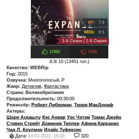
KP:
7.9
IMDb:
8.5
1-6 Сезон | 1-6 Серия
6 сезон 6 серия
11902
1549
8.9
/ 10 (
13451
гол.)
Качество:
WEBRip
Год:
2015
Озвучка:
Многоголосый, P
Жанр:
Детектив
,
Фантастика
Страна:
Великобритания
Продолжительность:
00:30:00
Режиссёр:
Роберт Либерман
,
Терри МакДонаф
Актеры:
Шоре Агдашлу
Кэс Анвар
Уэс Чэтэм
Томас Джейн
Стивен Стрейт
Доминик Типпер
Афина Карканис
Чад Л. Коулмэн
Илайс Туфексис
Дата:
14-01-2022, 15:30
320