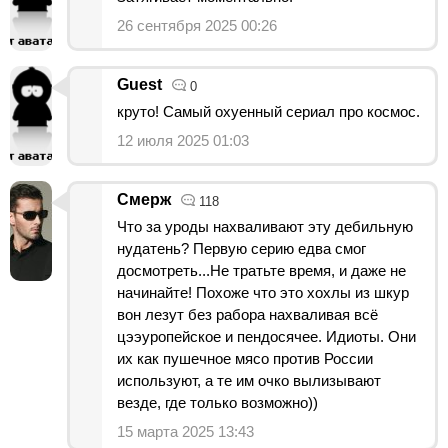
26 сентября 2025 00:26
Guest
0
круто! Самый охуенный сериал про космос.
12 июля 2025 01:03
Смерж
118
Что за уроды нахваливают эту дебильную
нудатень? Первую серию едва смог
досмотреть...Не тратьте время, и даже не
начинайте! Похоже что это хохлы из шкур
вон лезут без рабора нахваливая всё
цээуропейское и пендосячее. Идиоты. Они
их как пушечное мясо против России
используют, а те им очко вылизывают
везде, где только возможно))
15 марта 2025 13:43