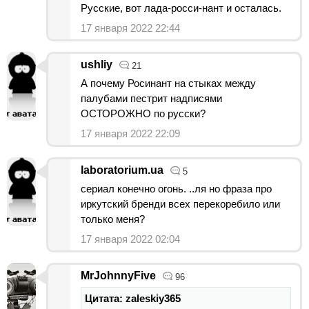
Русские, вот лада-росси-нант и осталась.
17 января 2022 22:44
ushliy
21
А почему Росинант на стыках между
палубами пестрит надписями
ОСТОРОЖНО по русски?
17 января 2022 22:09
laboratorium.ua
5
сериал конечно огонь. ..ля но фраза про
иркутский бренди всех перекоребило или
только меня?
17 января 2022 02:04
MrJohnnyFive
96
Цитата: zaleskiy365