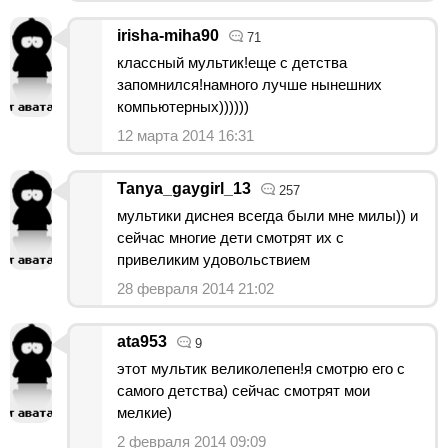
irisha-miha90
71
классный мультик!еще с детства
запомнился!намного лучше нынешних
компьютерных))))))
12 марта 2014 16:31
Tanya_gaygirl_13
257
мультики диснея всегда были мне милы)) и
сейчас многие дети смотрят их с
привеликим удовольствием
28 февраля 2014 21:02
ata953
9
этот мультик великолепен!я смотрю его с
самого детства) сейчас смотрят мои
мелкие)
2 февраля 2014 09:09