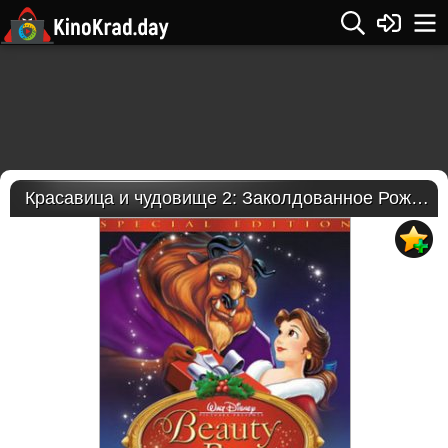
Красавица и чудовище 2: Заколдованное Рождество / Красавица и чудовище: Чудесное Рождество (1997)