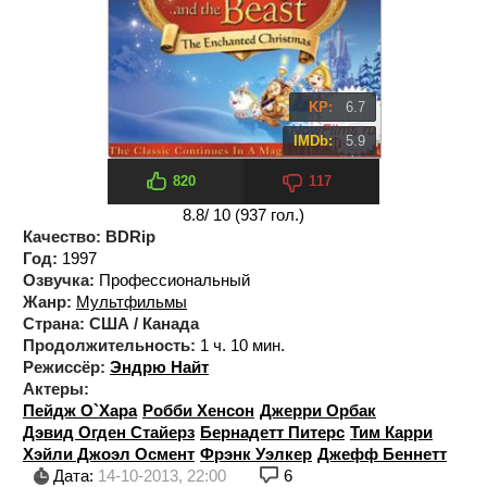
KP:
6.7
IMDb:
5.9
820
117
8.8
/ 10 (
937
гол.)
Качество:
BDRip
Год:
1997
Озвучка:
Профессиональный
Жанр:
Мультфильмы
Страна:
США / Канада
Продолжительность:
1 ч. 10 мин.
Режиссёр:
Эндрю Найт
Актеры:
Пейдж О`Хара
Робби Хенсон
Джерри Орбак
Дэвид Огден Стайерз
Бернадетт Питерс
Тим Карри
Хэйли Джоэл Осмент
Фрэнк Уэлкер
Джефф Беннетт
Дата:
14-10-2013, 22:00
6