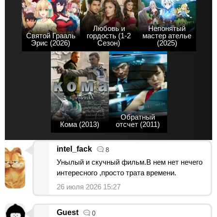
Любовь и
Непонятый
Святой Грааль
гордость (1-2
мастер ателье
Эрис (2026)
Сезон)
(2025)
Обратный
Кома (2013)
отсчет (2011)
intel_fack
8
Унылый и скучный фильм.В нем нет нечего
интересного ,просто трата времени.
26 июля 2026 15:27
Guest
0