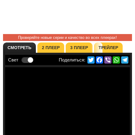
Проверяйте новые серии и качество во всех плеерах!
СМОТРЕТЬ
2 ПЛЕЕР
3 ПЛЕЕР
ТРЕЙЛЕР
Twitter
Facebook
Viber
Whats
Te
Свет