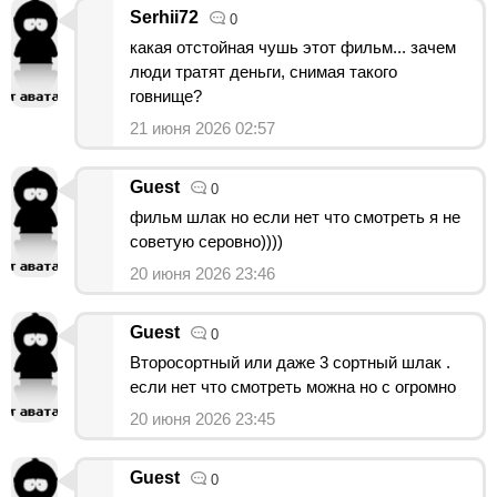
Serhii72
0
какая отстойная чушь этот фильм... зачем
люди тратят деньги, снимая такого
говнище?
21 июня 2026 02:57
Guest
0
фильм шлак но если нет что смотреть я не
советую серовно))))
20 июня 2026 23:46
Guest
0
Второсортный или даже 3 сортный шлак .
если нет что смотреть можна но с огромно
20 июня 2026 23:45
Guest
0