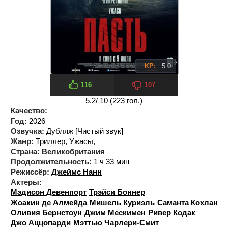
KP:
5.0
116
107
5.2
/ 10 (
223
гол.)
Качество:
Год:
2026
Озвучка:
Дубляж [Чистый звук]
Жанр:
Триллер
,
Ужасы
,
Страна:
Великобритания
Продолжительность:
1 ч 33 мин
Режиссёр:
Джеймс Нанн
Актеры:
Мэдисон Девенпорт
Трэйси Боннер
Жоакин де Алмейда
Мишель Куриэль
Саманта Кохлан
Оливия Бернстоун
Джим Мескимен
Ривер Кодак
Джо Аццопарди
Мэттью Чарлери-Смит